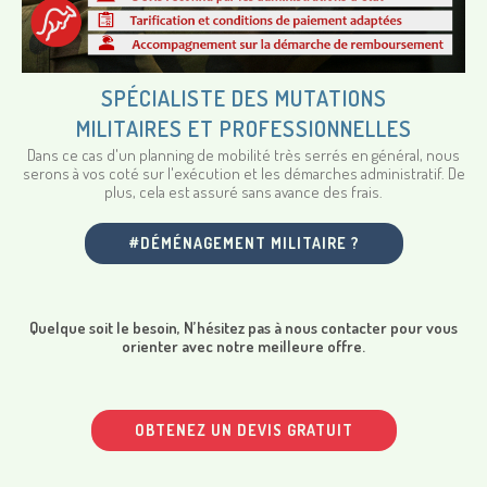
SPÉCIALISTE DES MUTATIONS
MILITAIRES ET PROFESSIONNELLES
Dans ce cas d'un planning de mobilité très serrés en général, nous
serons à vos coté sur l'exécution et les démarches administratif. De
plus, cela est assuré sans avance des frais.
#DÉMÉNAGEMENT MILITAIRE ?
Quelque soit le besoin, N’hésitez pas à nous contacter pour vous
orienter avec notre meilleure offre.
OBTENEZ UN DEVIS GRATUIT