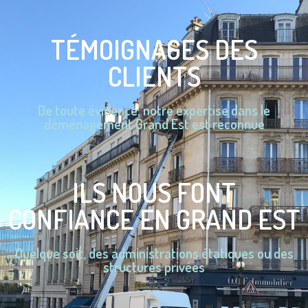
TÉMOIGNAGES DES
CLIENTS
De toute évidence, notre expertise dans le
déménagement Grand Est est reconnue
ILS NOUS FONT
CONFIANCE EN GRAND EST
Quelque soit, des administrations étatiques ou des
structures privées